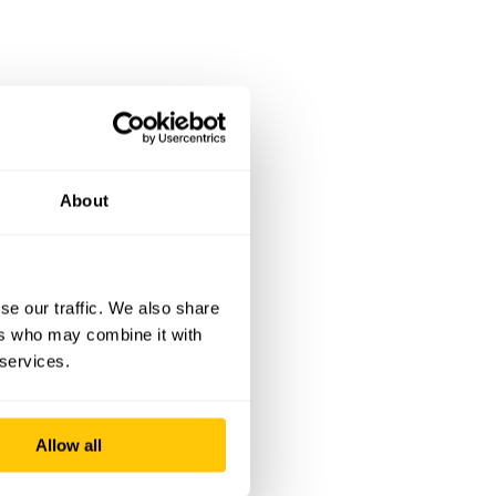
proces
zover
About
zetten
se our traffic. We also share
ers who may combine it with
 services.
Allow all