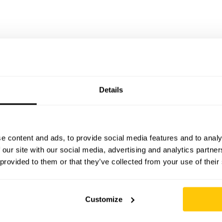
ing. In buikgevoel. We denken dat we een 
 we altijd zo, ik leg het wel ff uit als het 
Details
ertrekt. Of je wil opschalen.
Of je wil AI in
e content and ads, to provide social media features and to analy
nts? Dan zul je eerst je processen moeten
 our site with our social media, advertising and analytics partn
 provided to them or that they’ve collected from your use of their
t doel helder moeten hebben. Dit zijn de
 (de prompts).
Customize
ij
anders doet. Die extra nuance, die ene