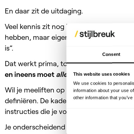
En daar zit de uitdaging.
Veel kennis zit nog in hoofden. In ervar
hebben, maar eigenlijk is het: “ja dat doen
is”.
Consent
Dat werkt prima, tot iemand ziek is. Of v
en ineens moet
alles
expliciet zijn.
This website uses cookies
We use cookies to personalis
Wil je meeliften op de komst van AI-age
information about your use of
other information that you’ve
definiëren. De kaders, de stappen en he
instructies die je voert aan een AI-agent
Je onderscheidend vermogen zit in wat
j