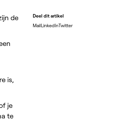
Deel dit artikel
ijn de
Mail
LinkedIn
Twitter
 een
e is,
of je
a te