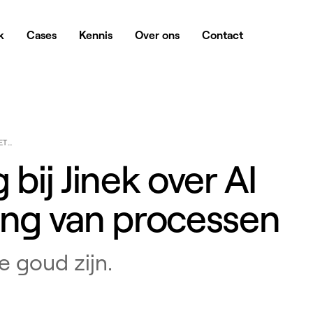
k
Cases
Kennis
Over ons
Contact
ALEXANDER KLÖPPING BIJ JINEK OVER AI AGENTS EN HET BELANG VAN PROCESSEN
bij Jinek over AI
ang van processen
 goud zijn.