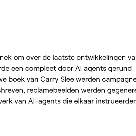
Jinek om over de laatste ontwikkelingen va
erde een compleet door AI agents gerund
we boek van Carry Slee werden campagn
chreven, reclamebeelden werden gegener
erk van AI-agents die elkaar instrueerde