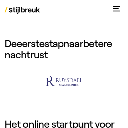
De
eerste
stap
naar
betere
nachtrust
Het online startpunt voor