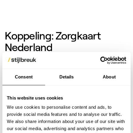
Koppeling: Zorgkaart
Nederland
Transparante reviews zijn hét bewijs voor een
goede dienstverlening.
Consent
Details
About
Door de laatste reviews over Ruysdael
Slaapkliniek vanuit Zorgkaart Nederland te
This website uses cookies
tonen, kunnen we op een transparante en
We use cookies to personalise content and ads, to
relevante manier de kwaliteit en service van
provide social media features and to analyse our traffic.
de kliniek benadrukken. Dus trek zelf je
We also share information about your use of our site with
conclusies ?.
our social media, advertising and analytics partners who