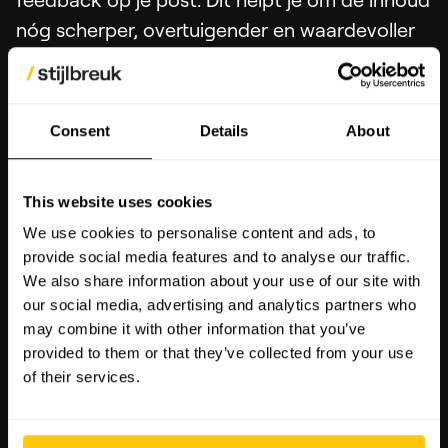
nóg scherper, overtuigender en waardevoller
te maken voor je publiek.
Waarde
Consent
Details
About
Met Postprep kun je:
This website uses cookies
Je boodschap helderder en professioneler
We use cookies to personalise content and ads, to
presenteren dankzij slimme opmaak.
provide social media features and to analyse our traffic.
AI inzetten als je persoonlijke redacteur,
We also share information about your use of our site with
our social media, advertising and analytics partners who
waardoor je posts altijd de juiste toon en
may combine it with other information that you’ve
structuur hebben.
provided to them or that they’ve collected from your use
Tijdbesparen en consistentie garanderen
of their services.
in hoe je je verhaal vertelt.