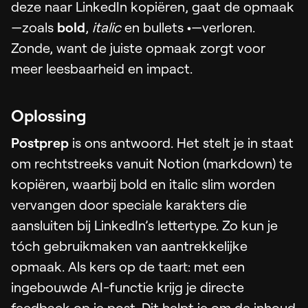
deze naar LinkedIn kopiëren, gaat de opmaak
—zoals
bold
,
italic
en bullets
•
—verloren.
Zonde, want de juiste opmaak zorgt voor
meer leesbaarheid en impact.
Oplossing
Postprep
is ons antwoord. Het stelt je in staat
om rechtstreeks vanuit Notion (markdown) te
kopiëren, waarbij bold en italic slim worden
vervangen door speciale karakters die
aansluiten bij LinkedIn’s lettertype. Zo kun je
tóch gebruikmaken van aantrekkelijke
opmaak. Als kers op de taart: met een
ingebouwde AI-functie krijg je directe
feedback op je post. Dit helpt je om de inhoud