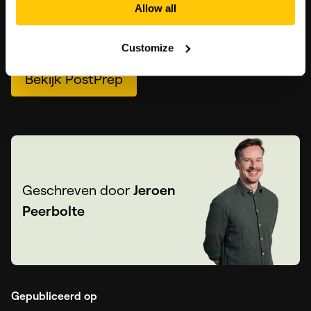
Het resultaat? Meer impact, meer interactie,
Allow all
en meer vertrouwen bij je doelgroep.
Customize
Bekijk PostPrep
Geschreven door
Jeroen
Peerbolte
Gepubliceerd op