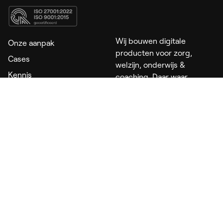
Wij bouwen digitale
Onze aanpak
producten voor zorg,
Cases
welzijn, onderwijs &
Kennis
coaching. Daar waar
menselijke expertise het
Over ons
verschil maakt.
Vacatures
Van maatwerk apps en
Contact
platformen tot A.I. die
Innovation Playbook
persoonlijke begeleiding
ondersteunt. Zodat jij meer
mensen kunt helpen,
zonder nóg meer uren te
draaien.