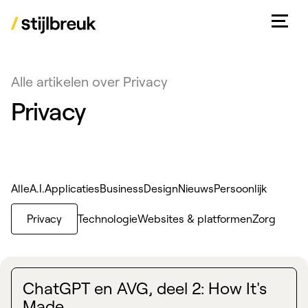
Alle artikelen over Privacy
Privacy
Alle
A.I.
Applicaties
Business
Design
Nieuws
Persoonlijk
Privacy
Technologie
Websites & platformen
Zorg
ChatGPT en AVG, deel 2: How It's
Made