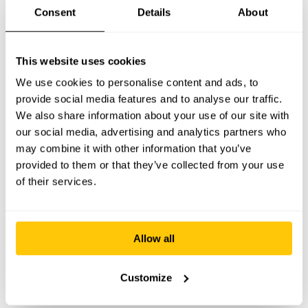
Consent
Details
About
het team te verbeteren.
Oja en nog even over die pluizenfilter; volgens
This website uses cookies
ChatGPT is een reiniging eens per maand toch
We use cookies to personalise content and ads, to
wel het minimum!
provide social media features and to analyse our traffic.
We also share information about your use of our site with
our social media, advertising and analytics partners who
may combine it with other information that you’ve
🚀 Zelf aan de slag met je team?
provided to them or that they’ve collected from your use
of their services.
Je mag onze slides downloaden om er zelf
mee aan de slag te gaan:
Allow all
Download slides
Customize