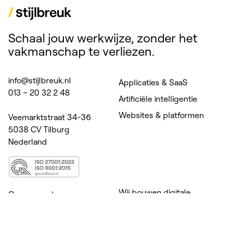
Schaal jouw werkwijze, zonder het
vakmanschap te verliezen.
info@stijlbreuk.nl
Applicaties & SaaS
013 – 20 32 2 48
Artificiële intelligentie
Websites & platformen
Veemarktstraat 34-36
5038 CV Tilburg
Nederland
Wij bouwen digitale
Onze aanpak
producten voor zorg,
Cases
welzijn, onderwijs &
Kennis
coaching. Daar waar