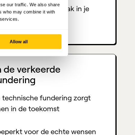
se our traffic. We also share
een holistische aanpak in je
ers who may combine it with
 services.
Allow all
an de verkeerde
undering
 technische fundering zorgt
en in de toekomst
e beperkt voor de echte wensen