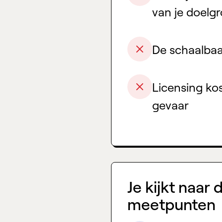
van je doelg
De schaalbaa
Licensing ko
gevaar
Je kijkt naar
meetpunten