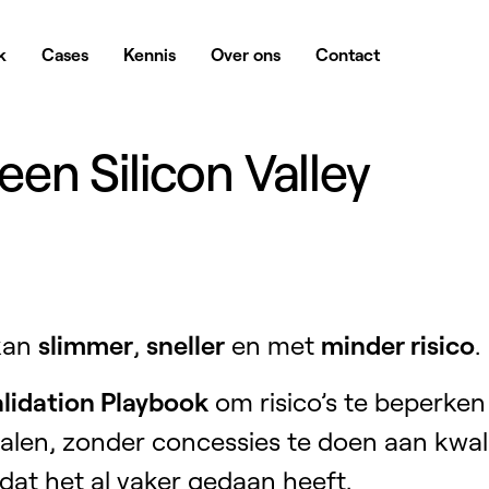
k
Cases
Kennis
Over ons
Contact
 een Silicon Valley
 kan
slimmer
,
sneller
en met
minder risico
.
alidation Playbook
om risico’s te beperken
halen, zonder concessies te doen aan kwali
dat het al vaker gedaan heeft.