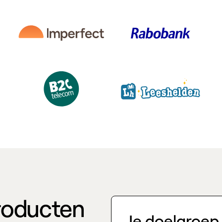
roducten
Je doelgroep 