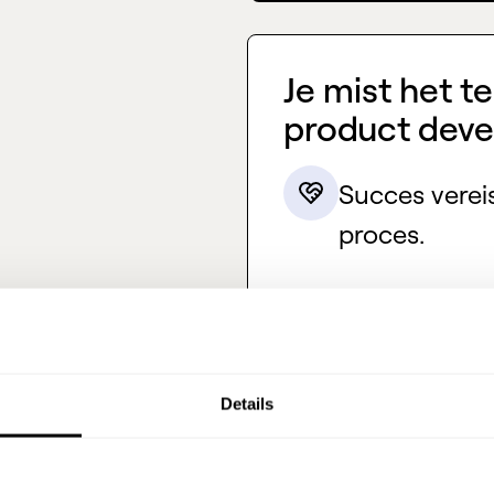
Je mist het t
product dev
Succes vereis
proces.
Een goed op 
opbouwen kos
Details
Je mist de w