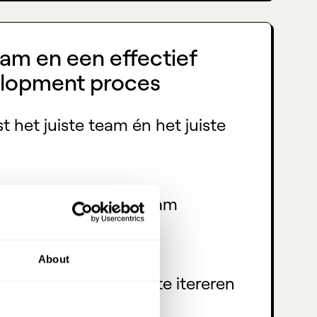
eam en een effectief
elopment proces
t het juiste team én het juiste
elkaar ingespeeld team
t kostbare tijd
About
endbaarheid om snel te itereren