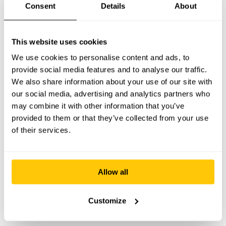
development is natuurlijk niet compleet met
Consent
Details
About
jouw kennis en ervaring in de branche.
This website uses cookies
We zitten daarom in het centrum van Tilburg,
We use cookies to personalise content and ads, to
zodat we goed bereikbaar zijn met de fiets,
provide social media features and to analyse our traffic.
het openbaar vervoer en de auto voor een
We also share information about your use of our site with
creatieve sessie, presentatie of overleg.
our social media, advertising and analytics partners who
may combine it with other information that you’ve
provided to them or that they’ve collected from your use
of their services.
Voorbeelden van onze
webapplicaties en
Allow all
websites
Customize