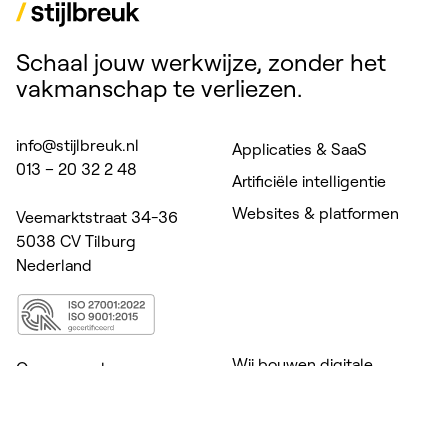
Schaal jouw werkwijze, zonder het
vakmanschap te verliezen.
info@stijlbreuk.nl
Applicaties & SaaS
013 – 20 32 2 48
Artificiële intelligentie
Websites & platformen
Veemarktstraat 34-36
5038 CV Tilburg
Nederland
Wij bouwen digitale
Onze aanpak
producten voor zorg,
Cases
welzijn, onderwijs &
Kennis
coaching. Daar waar