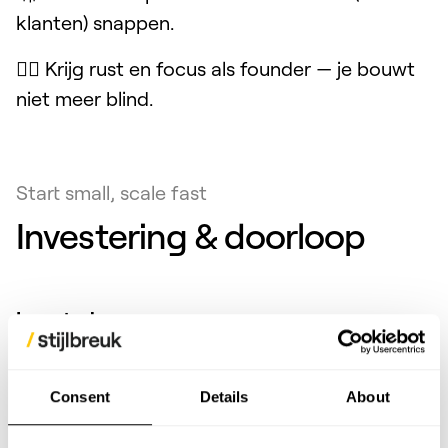
klanten) snappen.
🧘‍♂️ Krijg rust en focus als founder — je bouwt
niet meer blind.
Start small, scale fast
Investering & doorloop
Investering
€7.500,- vast tarief. Geen verrassingen.
Consent
Details
About
Doorlooptijd