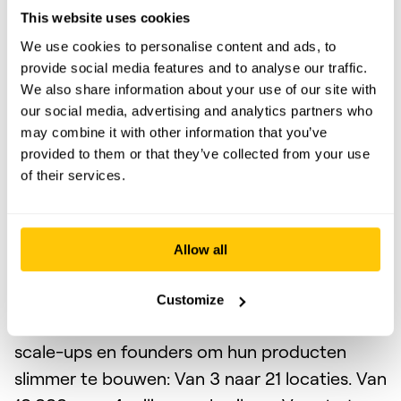
3-4 weken van start tot een concrete
This website uses cookies
roadmap waarmee je direct kunt prioriteren,
We use cookies to personalise content and ads, to
provide social media features and to analyse our traffic.
bouwen en testen.
We also share information about your use of our site with
our social media, advertising and analytics partners who
Daarna kun je moeiteloos opschalen naar
may combine it with other information that you’ve
design en dev, met exact de juiste specs.
provided to them or that they’ve collected from your use
of their services.
Wij zijn Stijlbreuk
Waarom wij?
Allow all
Customize
Sinds 2013 hielpen we +100 SaaS-teams,
scale-ups en founders om hun producten
slimmer te bouwen: Van 3 naar 21 locaties. Van