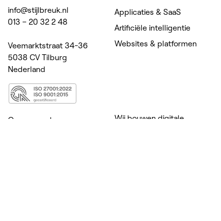
info@stijlbreuk.nl
Applicaties & SaaS
013 – 20 32 2 48
Artificiële intelligentie
Websites & platformen
Veemarktstraat 34-36
5038 CV Tilburg
Nederland
Wij bouwen digitale
Onze aanpak
producten voor zorg,
Cases
welzijn, onderwijs &
Kennis
coaching. Daar waar
menselijke expertise het
Over ons
verschil maakt.
Vacatures
Van maatwerk apps en
Contact
platformen tot A.I. die
Innovation Playbook
persoonlijke begeleiding