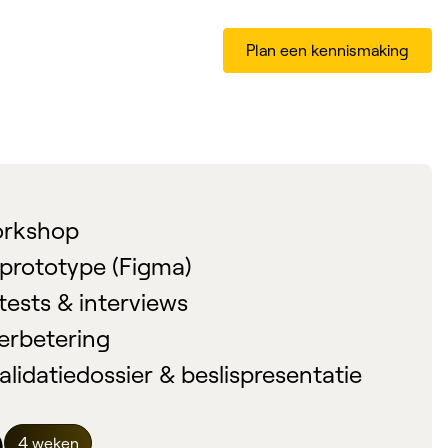
Plan een kennismaking
orkshop
 prototype (Figma)
tests & interviews
verbetering
lidatiedossier & beslispresentatie
4 weken