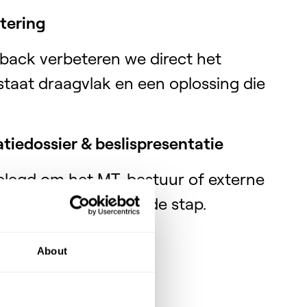
etering
back verbeteren we direct het
staat draagvlak en een oplossing die
tiedossier & beslispresentatie
gelegd om het MT, bestuur of externe
rtuigen van de volgende stap.
About