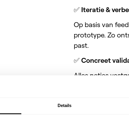
✅
Iteratie & verb
Op basis van feed
prototype. Zo ont
past.
✅
Concreet valida
Alles netjes vast
financiers te ove
Details