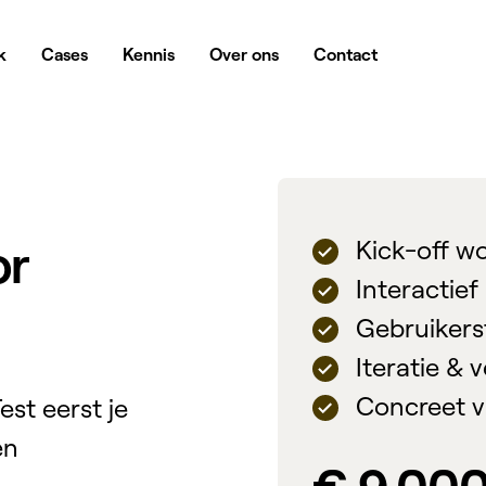
k
Cases
Kennis
Over ons
Contact
or
Kick-off w
Interactief
Gebruikers
Iteratie & 
Concreet va
est eerst je
en