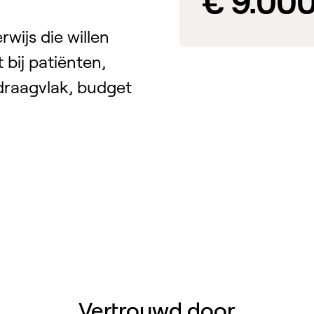
€ 9.00
wijs die willen
bij patiënten,
draagvlak, budget
Vertrouwd door