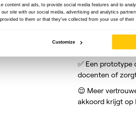
e content and ads, to provide social media features and to analy
📝 Een sterke on
 our site with our social media, advertising and analytics partn
 provided to them or that they’ve collected from your use of their
niet werkt in jouw
🚀 Minder kans op
Customize
draagvlak of pra
✅ Een prototype d
docenten of zor
😌 Meer vertrouwe
akkoord krijgt op