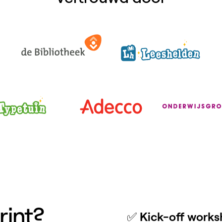
rint?
✅
Kick-off work