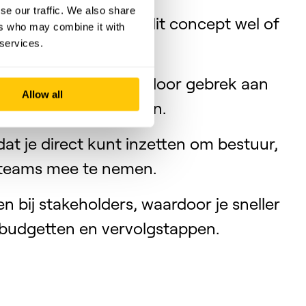
se our traffic. We also share
derbouwing waarom dit concept wel of
ers who may combine it with
 services.
 organisatie.
 pilots die stranden door gebrek aan
Allow all
ktische belemmeringen.
at je direct kunt inzetten om bestuur,
gteams mee te nemen.
n bij stakeholders, waardoor je sneller
 budgetten en vervolgstappen.