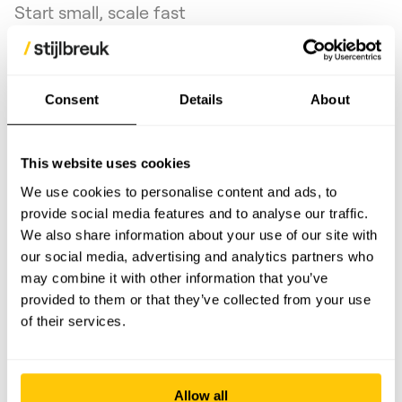
Start small, scale fast
Investering & doorloop
Consent
Details
About
€12.500 vast tarief
All-in: kick-off, prototype, user tests, iteraties
This website uses cookies
en validatie deck.
We use cookies to personalise content and ads, to
(Extra testvarianten of proof-of-tech
provide social media features and to analyse our traffic.
modules mogelijk tegen heldere meerprijs.)
We also share information about your use of our site with
our social media, advertising and analytics partners who
may combine it with other information that you’ve
provided to them or that they’ve collected from your use
Doorlooptijd
of their services.
4 weken van start tot een getest, iteratief
prototype. Zodat je na een maand exact weet
wat wel en niet werkt én hoe je dev team het
Allow all