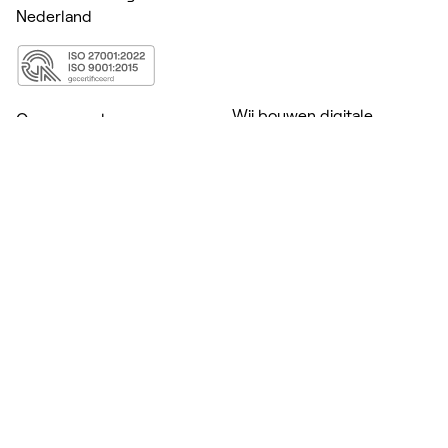
Nederland
Wij bouwen digitale
Onze aanpak
producten voor zorg,
Cases
welzijn, onderwijs &
Kennis
coaching. Daar waar
menselijke expertise het
Over ons
verschil maakt.
Vacatures
Van maatwerk apps en
Contact
platformen tot A.I. die
Innovation Playbook
persoonlijke begeleiding
ondersteunt. Zodat jij meer
mensen kunt helpen,
zonder nóg meer uren te
draaien.