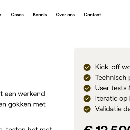
k
Cases
Kennis
Over ons
Contact
Kick-off w
Technisch p
User tests 
et een werkend
Iteratie op
llen gokken met
Validatie 
e, testen het met