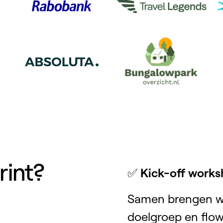
rint?
✅
Kick-off work
Samen brengen we
doelgroep en flow