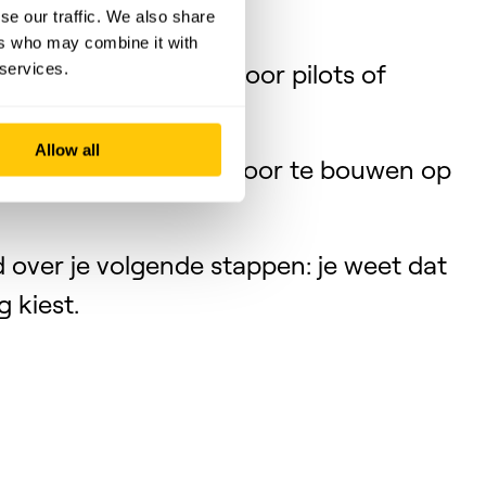
se our traffic. We also share
ers who may combine it with
at je kunt inzetten voor pilots of
 services.
ntaties.
Allow all
t aan development door te bouwen op
 over je volgende stappen: je weet dat
g kiest.