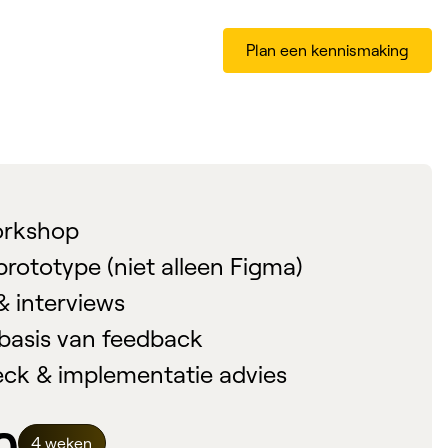
Plan een kennismaking
orkshop
rototype (niet alleen Figma)
& interviews
 basis van feedback
deck & implementatie advies
4 weken