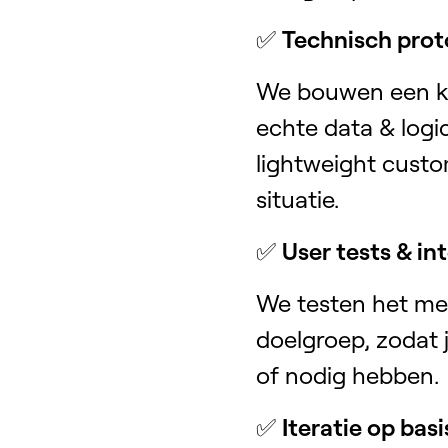
✅
Technisch proto
We bouwen een kl
echte data & logi
lightweight custo
situatie.
✅
User tests & in
We testen het met
doelgroep, zodat j
of nodig hebben.
✅
Iteratie op bas