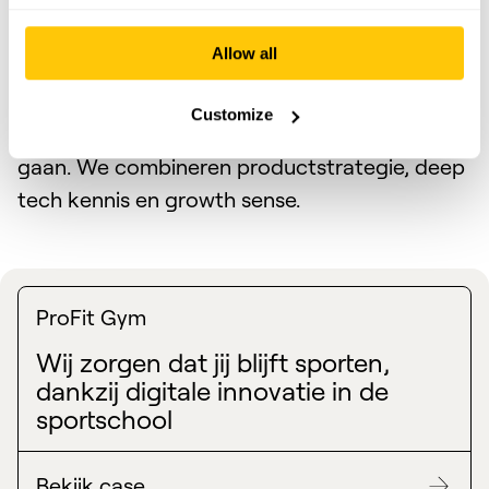
Waarom wij?
Allow all
Sinds 2013 helpen we SaaS teams om van
Customize
MVP-chaos naar scale-ready platforms te
gaan. We combineren productstrategie, deep
tech kennis en growth sense.
ProFit Gym
Wij zorgen dat jij blijft sporten,
dankzij digitale innovatie in de
sportschool
Bekijk case