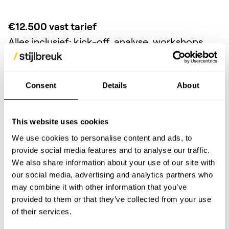
€12.500 vast tarief
Alles inclusief: kick-off, analyse, workshops,
ontwerpdocument, en optioneel PoC.
(Extra PoC dev-uren kunnen transparant
Consent
Details
About
opgeschaald worden.)
Doorlooptijd
This website uses cookies
4 weken van start tot complete technische
We use cookies to personalise content and ads, to
roadmap. Zodat jouw team meteen door kan
provide social media features and to analyse our traffic.
naar implementatie of refactoring, zonder
We also share information about your use of our site with
extra discovery.
our social media, advertising and analytics partners who
may combine it with other information that you’ve
provided to them or that they’ve collected from your use
Wij zijn Stijlbreuk
of their services.