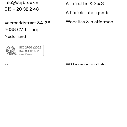
info@stijlbreuk.nl
Applicaties & SaaS
013 – 20 32 2 48
Artificiële intelligentie
Websites & platformen
Veemarktstraat 34-36
5038 CV Tilburg
Nederland
Wij bouwen digitale
Onze aanpak
producten voor zorg,
Cases
welzijn, onderwijs &
Kennis
coaching. Daar waar
menselijke expertise het
Over ons
verschil maakt.
Vacatures
Van maatwerk apps en
Contact
platformen tot A.I. die
Innovation Playbook
persoonlijke begeleiding